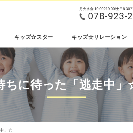
月火水金 10:00?19:00/土日8:30?1
078-923-
キッズ☆スター
キッズ☆リレーション
待ちに待った「逃走中」
中」☆