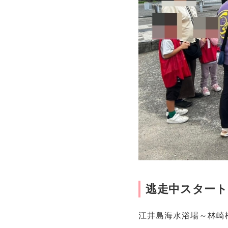
逃走中スタート
江井島海水浴場～林崎