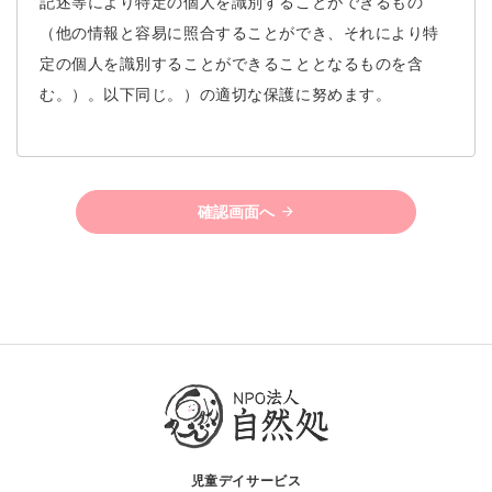
記述等により特定の個人を識別することができるもの
（他の情報と容易に照合することができ、それにより特
定の個人を識別することができることとなるものを含
む。）。以下同じ。）の適切な保護に努めます。
1．個人情報の管理
当団体は、当団体の活動・運営に伴って取得した個人情
確認画面へ
報を正確な状態に保ち、個人情報への不正アクセス・紛
失・破損・改ざん・漏洩等を防止するため、セキュリテ
ィシステムの維持・管理体制の整備・スタッフ教育の徹
底等の必要な措置を講じ、安全対策を実施し個人情報の
厳重な管理を行います。
2．個人情報の利用目的
当団体の活動・運営に伴って取得した個人情報は、あら
かじめご本人（当該個人情報によって識別される特定の
児童デイサービス